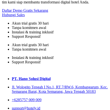
tim kami siap membantu transformasi digital hotel Anda.
Daftar Demo Gratis Sekarang
Hubungi Sales
Akun trial gratis 30 hari
Tanpa komitmen awal
Instalasi & training inklusif
Support Responsif
Akun trial gratis 30 hari
Tanpa komitmen awal
Instalasi & training inklusif
Support Responsif
PT. Hano Solusi Digital
Jl. Wologito Tengah I No.1, RT.7/RW.6, Kembangarum, Kec.
Semarang Barat, Kota Semarang, Jawa Tengah 50183
+6285757 009 009
support@hotely.id